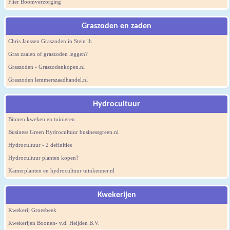
Flier Boomverzorging
Graszoden en zaden
Chris Janssen Graszoden in Stein lb
Gras zaaien of graszoden leggen?
Graszoden - Graszodenkopen.nl
Graszoden lemmerszaadhandel.nl
Hydrocultuur
Binnen kweken en tuinieren
Business Green Hydrocultuur businessgreen.nl
Hydrocultuur - 2 definities
Hydrocultuur planten kopen?
Kamerplanten en hydrocultuur tuinkenner.nl
Kwekerijen
Kwekerij Groesbeek
Kwekerijen Boonen- v.d. Heijden B.V.