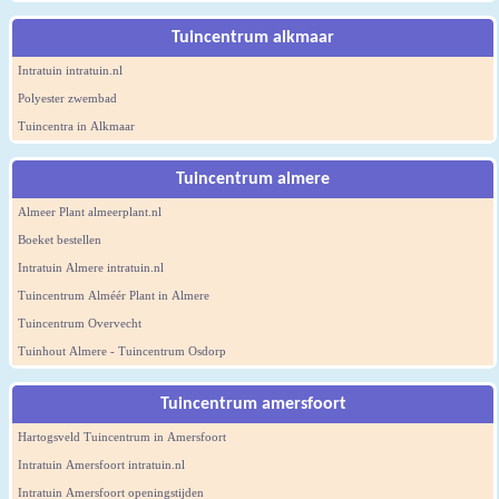
Tuincentrum alkmaar
Intratuin intratuin.nl
Polyester zwembad
Tuincentra in Alkmaar
Tuincentrum almere
Almeer Plant almeerplant.nl
Boeket bestellen
Intratuin Almere intratuin.nl
Tuincentrum Alméér Plant in Almere
Tuincentrum Overvecht
Tuinhout Almere - Tuincentrum Osdorp
Tuincentrum amersfoort
Hartogsveld Tuincentrum in Amersfoort
Intratuin Amersfoort intratuin.nl
Intratuin Amersfoort openingstijden